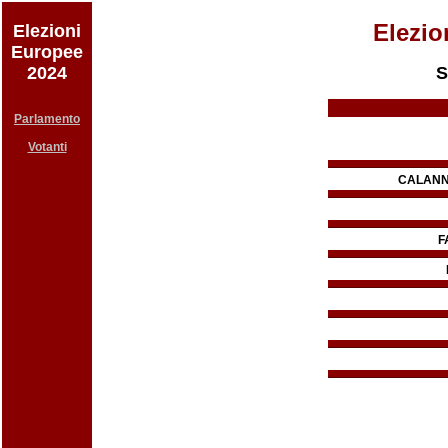
Elezio
Elezioni
Europee
2024
S
Parlamento
Votanti
CALANN
F